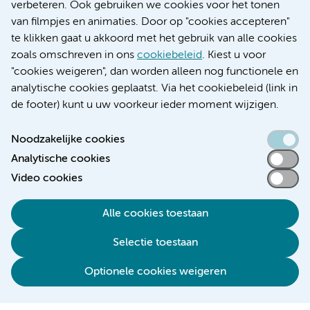
Educatie locatie AMC
verbeteren. Ook gebruiken we cookies voor het tonen
Educatie locatie VUmc
van filmpjes en animaties. Door op "cookies accepteren"
te klikken gaat u akkoord met het gebruik van alle cookies
zoals omschreven in ons
cookiebeleid
. Kiest u voor
"cookies weigeren", dan worden alleen nog functionele en
Verwijzen & diagnostiek
analytische cookies geplaatst. Via het cookiebeleid (link in
de footer) kunt u uw voorkeur ieder moment wijzigen.
Noodzakelijke cookies
Analytische cookies
Toegankelijkheidsverklaring
Video cookies
Responsible disclosure
Algemene privacyverklaring
Alle cookies toestaan
Cookieverklaring
Selectie toestaan
Disclaimer
Colofon
Optionele cookies weigeren