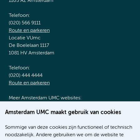
1105 AZ Amsterdam
Telefoon:
(020) 566 9111
Route en parkeren
Locatie VUmc
De Boelelaan 1117
1081 HV Amsterdam
Telefoon:
(020) 444 4444
Route en parkeren
Meer Amsterdam UMC websites:
Werken bij Amsterdam UMC
Amsterdam UMC maakt gebruik van cookies
Over Amsterdam UMC
Nieuws
Sommige van deze cookies zijn functioneel of technisch
Research
noodzakelijk. Andere gebruiken we om de website te