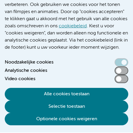
Educatie locatie AMC
verbeteren. Ook gebruiken we cookies voor het tonen
Educatie locatie VUmc
van filmpjes en animaties. Door op "cookies accepteren"
te klikken gaat u akkoord met het gebruik van alle cookies
zoals omschreven in ons
cookiebeleid
. Kiest u voor
"cookies weigeren", dan worden alleen nog functionele en
Verwijzen & diagnostiek
analytische cookies geplaatst. Via het cookiebeleid (link in
de footer) kunt u uw voorkeur ieder moment wijzigen.
Noodzakelijke cookies
Analytische cookies
Toegankelijkheidsverklaring
Video cookies
Responsible disclosure
Algemene privacyverklaring
Alle cookies toestaan
Cookieverklaring
Selectie toestaan
Disclaimer
Colofon
Optionele cookies weigeren