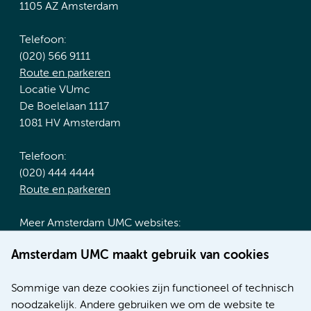
1105 AZ Amsterdam
Telefoon:
(020) 566 9111
Route en parkeren
Locatie VUmc
De Boelelaan 1117
1081 HV Amsterdam
Telefoon:
(020) 444 4444
Route en parkeren
Meer Amsterdam UMC websites:
Werken bij Amsterdam UMC
Amsterdam UMC maakt gebruik van cookies
Over Amsterdam UMC
Nieuws
Sommige van deze cookies zijn functioneel of technisch
Research
noodzakelijk. Andere gebruiken we om de website te