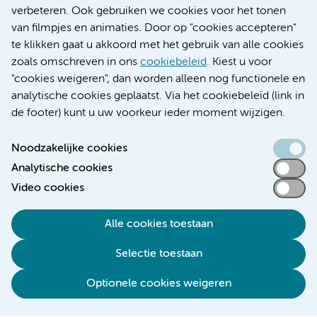
Educatie locatie AMC
verbeteren. Ook gebruiken we cookies voor het tonen
Educatie locatie VUmc
van filmpjes en animaties. Door op "cookies accepteren"
te klikken gaat u akkoord met het gebruik van alle cookies
zoals omschreven in ons
cookiebeleid
. Kiest u voor
"cookies weigeren", dan worden alleen nog functionele en
Verwijzen & diagnostiek
analytische cookies geplaatst. Via het cookiebeleid (link in
de footer) kunt u uw voorkeur ieder moment wijzigen.
Noodzakelijke cookies
Analytische cookies
Toegankelijkheidsverklaring
Video cookies
Responsible disclosure
Algemene privacyverklaring
Alle cookies toestaan
Cookieverklaring
Selectie toestaan
Disclaimer
Colofon
Optionele cookies weigeren