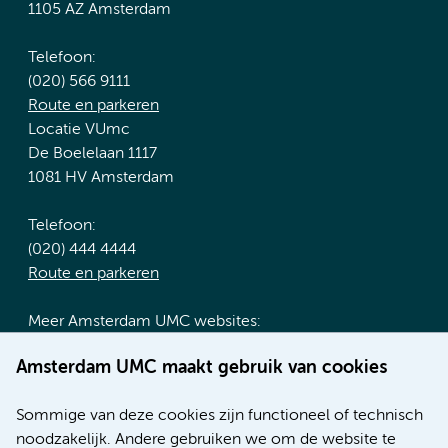
1105 AZ Amsterdam
Telefoon:
(020) 566 9111
Route en parkeren
Locatie VUmc
De Boelelaan 1117
1081 HV Amsterdam
Telefoon:
(020) 444 4444
Route en parkeren
Meer Amsterdam UMC websites:
Werken bij Amsterdam UMC
Amsterdam UMC maakt gebruik van cookies
Over Amsterdam UMC
Nieuws
Sommige van deze cookies zijn functioneel of technisch
Research
noodzakelijk. Andere gebruiken we om de website te