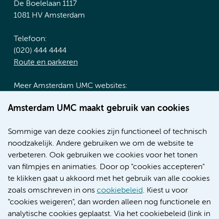
De Boelelaan 1117
1081 HV Amsterdam
Telefoon:
(020) 444 4444
Route en parkeren
Meer Amsterdam UMC websites:
Werken bij Amsterdam UMC
Amsterdam UMC maakt gebruik van cookies
Over Amsterdam UMC
Nieuws
Sommige van deze cookies zijn functioneel of technisch
Research
noodzakelijk. Andere gebruiken we om de website te
Educatie locatie AMC
verbeteren. Ook gebruiken we cookies voor het tonen
Educatie locatie VUmc
van filmpjes en animaties. Door op "cookies accepteren"
te klikken gaat u akkoord met het gebruik van alle cookies
zoals omschreven in ons
cookiebeleid
. Kiest u voor
"cookies weigeren", dan worden alleen nog functionele en
Verwijzen & diagnostiek
analytische cookies geplaatst. Via het cookiebeleid (link in