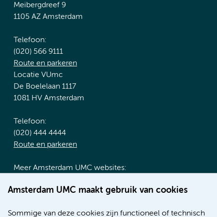
Meibergdreef 9
1105 AZ Amsterdam
Telefoon:
(020) 566 9111
Route en parkeren
Locatie VUmc
De Boelelaan 1117
1081 HV Amsterdam
Telefoon:
(020) 444 4444
Route en parkeren
Meer Amsterdam UMC websites:
Werken bij Amsterdam UMC
Amsterdam UMC maakt gebruik van cookies
Over Amsterdam UMC
Nieuws
Sommige van deze cookies zijn functioneel of technisch