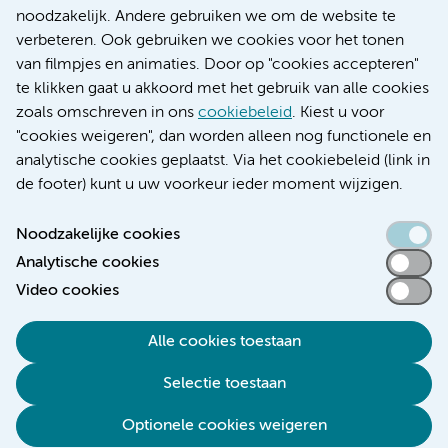
Research
noodzakelijk. Andere gebruiken we om de website te
Educatie locatie AMC
verbeteren. Ook gebruiken we cookies voor het tonen
Educatie locatie VUmc
van filmpjes en animaties. Door op "cookies accepteren"
te klikken gaat u akkoord met het gebruik van alle cookies
zoals omschreven in ons
cookiebeleid
. Kiest u voor
"cookies weigeren", dan worden alleen nog functionele en
Verwijzen & diagnostiek
analytische cookies geplaatst. Via het cookiebeleid (link in
de footer) kunt u uw voorkeur ieder moment wijzigen.
Noodzakelijke cookies
Analytische cookies
Toegankelijkheidsverklaring
Video cookies
Responsible disclosure
Algemene privacyverklaring
Alle cookies toestaan
Cookieverklaring
Selectie toestaan
Disclaimer
Colofon
Optionele cookies weigeren