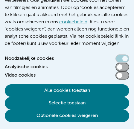
verbeteren. Ook gebruiken we cookies voor het tonen
Educatie locatie VUmc
van filmpjes en animaties. Door op "cookies accepteren"
te klikken gaat u akkoord met het gebruik van alle cookies
zoals omschreven in ons
cookiebeleid
. Kiest u voor
"cookies weigeren", dan worden alleen nog functionele en
Verwijzen & diagnostiek
analytische cookies geplaatst. Via het cookiebeleid (link in
de footer) kunt u uw voorkeur ieder moment wijzigen.
Noodzakelijke cookies
Analytische cookies
Toegankelijkheidsverklaring
Video cookies
Responsible disclosure
Algemene privacyverklaring
Alle cookies toestaan
Cookieverklaring
Selectie toestaan
Disclaimer
Colofon
Optionele cookies weigeren