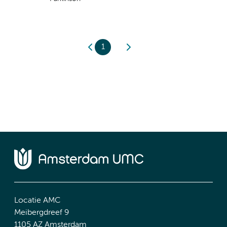
1
Locatie AMC
Meibergdreef 9
1105 AZ Amsterdam