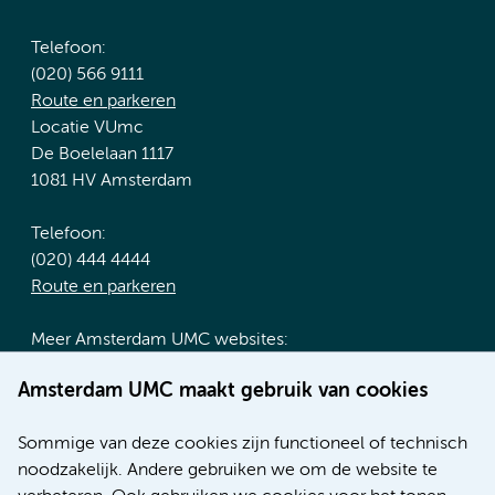
Telefoon:
(020) 566 9111
Route en parkeren
Locatie VUmc
De Boelelaan 1117
1081 HV Amsterdam
Telefoon:
(020) 444 4444
Route en parkeren
Meer Amsterdam UMC websites:
Werken bij Amsterdam UMC
Amsterdam UMC maakt gebruik van cookies
Over Amsterdam UMC
Nieuws
Sommige van deze cookies zijn functioneel of technisch
Research
noodzakelijk. Andere gebruiken we om de website te
Educatie locatie AMC