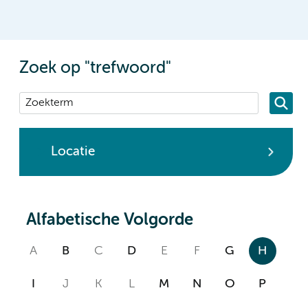
Zoek op "trefwoord"
Locatie
Alfabetische Volgorde
A
B
C
D
E
F
G
H
I
J
K
L
M
N
O
P