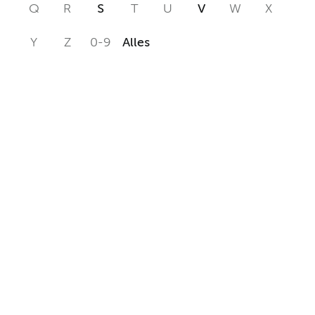
Q
R
S
T
U
V
W
X
Y
Z
0-9
Alles