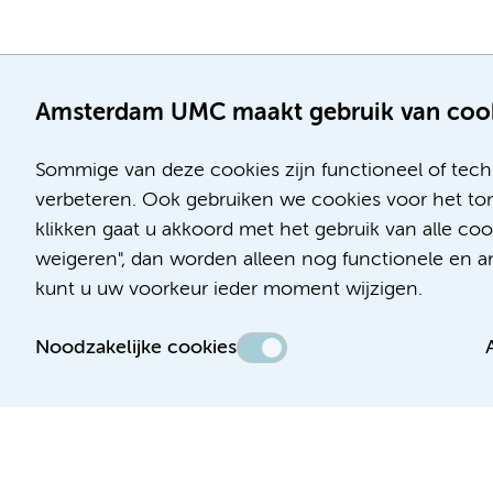
Amsterdam UMC maakt gebruik van coo
Sommige van deze cookies zijn functioneel of tech
verbeteren. Ook gebruiken we cookies voor het ton
klikken gaat u akkoord met het gebruik van alle c
Locatie AMC
Locatie VUmc
weigeren", dan worden alleen nog functionele en ana
Meibergdreef 9
De Boelelaan 1117
kunt u uw voorkeur ieder moment wijzigen.
1105 AZ Amsterdam
1081 HV Amsterdam
Noodzakelijke cookies
Telefoon:
Telefoon:
(020) 566 9111
(020) 444 4444
Route en parkeren
Route en parkeren