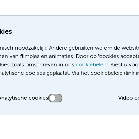
kies
nisch noodzakelijk. Andere gebruiken we om de websit
en van filmpjes en animaties. Door op "cookies accepte
ookies zoals omschreven in ons
cookiebeleid
. Kiest u voo
Meer Amsterdam UMC websites:
lytische cookies geplaatst. Via het cookiebeleid (link i
Werken bij Amsterdam UMC
Over Amsterdam UMC
Nieuws
Analytische cookies
Video c
Research
Educatie locatie AMC
Educatie locatie VUmc