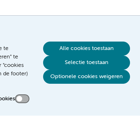
e te
Alle cookies toestaan
ren" te
Selectie toestaan
r "cookies
n de footer)
Verwijzen & diagnostiek
Optionele cookies weigeren
ookies