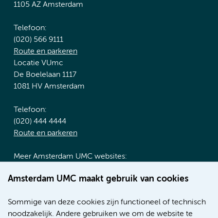
1105 AZ Amsterdam
Telefoon:
(020) 566 9111
Route en parkeren
Locatie VUmc
De Boelelaan 1117
1081 HV Amsterdam
Telefoon:
(020) 444 4444
Route en parkeren
Meer Amsterdam UMC websites:
Werken bij Amsterdam UMC
Amsterdam UMC maakt gebruik van cookies
Over Amsterdam UMC
Nieuws
Sommige van deze cookies zijn functioneel of technisch
Research
noodzakelijk. Andere gebruiken we om de website te