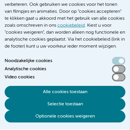
Educatie locatie AMC
verbeteren. Ook gebruiken we cookies voor het tonen
Educatie locatie VUmc
van filmpjes en animaties. Door op "cookies accepteren"
te klikken gaat u akkoord met het gebruik van alle cookies
zoals omschreven in ons
cookiebeleid
. Kiest u voor
"cookies weigeren", dan worden alleen nog functionele en
Verwijzen & diagnostiek
analytische cookies geplaatst. Via het cookiebeleid (link in
de footer) kunt u uw voorkeur ieder moment wijzigen.
Noodzakelijke cookies
Analytische cookies
Toegankelijkheidsverklaring
Video cookies
Responsible disclosure
Algemene privacyverklaring
Alle cookies toestaan
Cookieverklaring
Selectie toestaan
Disclaimer
Colofon
Optionele cookies weigeren