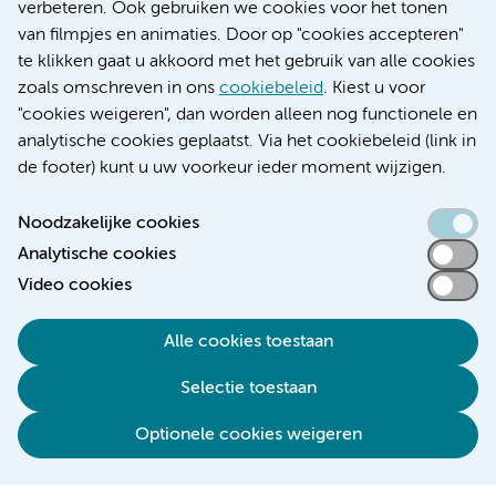
Educatie locatie AMC
verbeteren. Ook gebruiken we cookies voor het tonen
Educatie locatie VUmc
van filmpjes en animaties. Door op "cookies accepteren"
te klikken gaat u akkoord met het gebruik van alle cookies
zoals omschreven in ons
cookiebeleid
. Kiest u voor
"cookies weigeren", dan worden alleen nog functionele en
Verwijzen & diagnostiek
analytische cookies geplaatst. Via het cookiebeleid (link in
de footer) kunt u uw voorkeur ieder moment wijzigen.
Noodzakelijke cookies
Analytische cookies
Toegankelijkheidsverklaring
Video cookies
Responsible disclosure
Algemene privacyverklaring
Alle cookies toestaan
Cookieverklaring
Selectie toestaan
Disclaimer
Colofon
Optionele cookies weigeren