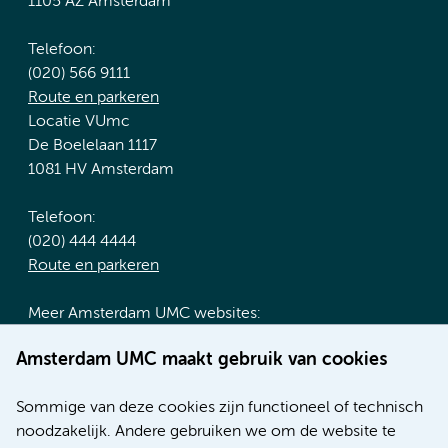
1105 AZ Amsterdam
Telefoon:
(020) 566 9111
Route en parkeren
Locatie VUmc
De Boelelaan 1117
1081 HV Amsterdam
Telefoon:
(020) 444 4444
Route en parkeren
Meer Amsterdam UMC websites:
Werken bij Amsterdam UMC
Amsterdam UMC maakt gebruik van cookies
Over Amsterdam UMC
Nieuws
Sommige van deze cookies zijn functioneel of technisch
Research
noodzakelijk. Andere gebruiken we om de website te