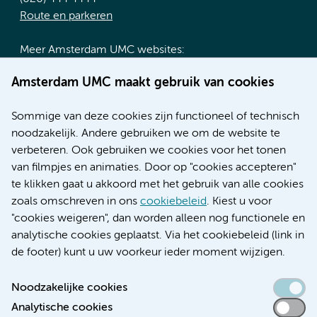
Route en parkeren
Meer Amsterdam UMC websites:
Werken bij Amsterdam UMC
Amsterdam UMC maakt gebruik van cookies
Over Amsterdam UMC
Nieuws
Sommige van deze cookies zijn functioneel of technisch
Research
noodzakelijk. Andere gebruiken we om de website te
Educatie locatie AMC
verbeteren. Ook gebruiken we cookies voor het tonen
Educatie locatie VUmc
van filmpjes en animaties. Door op "cookies accepteren"
te klikken gaat u akkoord met het gebruik van alle cookies
zoals omschreven in ons
cookiebeleid
. Kiest u voor
"cookies weigeren", dan worden alleen nog functionele en
Verwijzen & diagnostiek
analytische cookies geplaatst. Via het cookiebeleid (link in
de footer) kunt u uw voorkeur ieder moment wijzigen.
Noodzakelijke cookies
Analytische cookies
Toegankelijkheidsverklaring