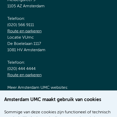
1105 AZ Amsterdam
Telefoon:
(020) 566 9111
Route en parkeren
Locatie VUmc
De Boelelaan 1117
1081 HV Amsterdam
Telefoon:
(020) 444 4444
Route en parkeren
Meer Amsterdam UMC websites:
Werken bij Amsterdam UMC
Amsterdam UMC maakt gebruik van cookies
Over Amsterdam UMC
Nieuws
Sommige van deze cookies zijn functioneel of technisch
Research