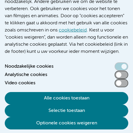
noodzakelijk. Andere gebruiken we om de website te
Educatie locatie AMC
verbeteren. Ook gebruiken we cookies voor het tonen
Educatie locatie VUmc
van filmpjes en animaties. Door op "cookies accepteren"
te klikken gaat u akkoord met het gebruik van alle cookies
zoals omschreven in ons
cookiebeleid
. Kiest u voor
"cookies weigeren", dan worden alleen nog functionele en
Verwijzen & diagnostiek
analytische cookies geplaatst. Via het cookiebeleid (link in
de footer) kunt u uw voorkeur ieder moment wijzigen.
Noodzakelijke cookies
Analytische cookies
Toegankelijkheidsverklaring
Video cookies
Responsible disclosure
Algemene privacyverklaring
Alle cookies toestaan
Cookieverklaring
Selectie toestaan
Disclaimer
Colofon
Optionele cookies weigeren