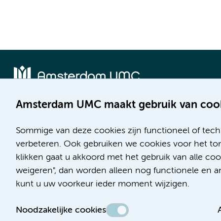
Amsterdam UMC maakt gebruik van coo
Locatie AMC
Locatie VUmc
Meibergdreef 9
De Boelelaan 1117
Sommige van deze cookies zijn functioneel of tech
1105 AZ Amsterdam
1081 HV Amsterdam
verbeteren. Ook gebruiken we cookies voor het ton
klikken gaat u akkoord met het gebruik van alle c
Telefoon:
Telefoon:
weigeren", dan worden alleen nog functionele en ana
(020) 566 9111
(020) 444 4444
kunt u uw voorkeur ieder moment wijzigen.
Route en parkeren
Route en parkeren
Noodzakelijke cookies