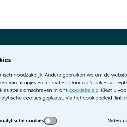
kies
Meer Amsterdam UMC websites:
nisch noodzakelijk. Andere gebruiken we om de websit
Werken bij Amsterdam UMC
en van filmpjes en animaties. Door op "cookies accepte
Over Amsterdam UMC
ookies zoals omschreven in ons
cookiebeleid
. Kiest u voo
Nieuws
lytische cookies geplaatst. Via het cookiebeleid (link i
Research
Educatie locatie AMC
Educatie locatie VUmc
Analytische cookies
Video c