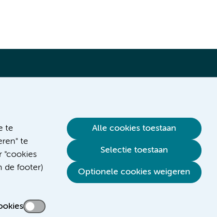
Verwijzen & diagnostiek
e te
Alle cookies toestaan
ren" te
Selectie toestaan
r "cookies
n de footer)
Optionele cookies weigeren
ookies