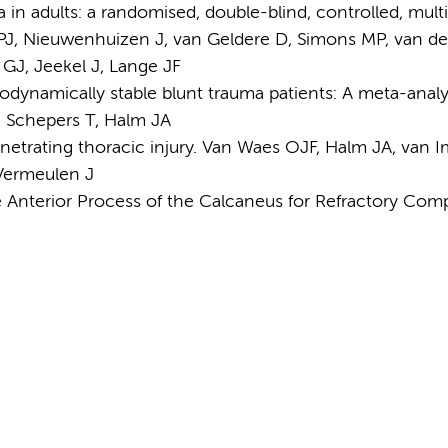
a in adults: a randomised, double-blind, controlled, mult
e PJ, Nieuwenhuizen J, van Geldere D, Simons MP, van de
k GJ, Jeekel J, Lange JF
dynamically stable blunt trauma patients: A meta-analy
, Schepers T, Halm JA
etrating thoracic injury. Van Waes OJF, Halm JA, van I
 Vermeulen J
e Anterior Process of the Calcaneus for Refractory Comp