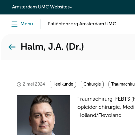
content
Amsterdam UMC Websites
Menu
Patiëntenzorg Amsterdam UMC
Halm, J.A. (Dr.)
2 mei 2024
Heelkunde
Chirurgie
Traumachiru
Traumachirurg, FEBTS (
opleider chirurgie, Me
Holland/Flevoland