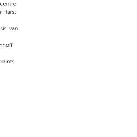
icentre
r Harst
sis. van
mhoff
laints.