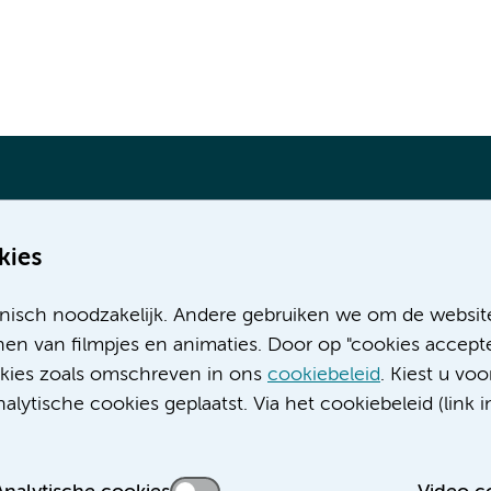
kies
Meer Amsterdam UMC websites:
nisch noodzakelijk. Andere gebruiken we om de websit
Werken bij Amsterdam UMC
en van filmpjes en animaties. Door op "cookies accepte
Over Amsterdam UMC
ookies zoals omschreven in ons
cookiebeleid
. Kiest u voo
Nieuws
lytische cookies geplaatst. Via het cookiebeleid (link i
Research
Educatie locatie AMC
Educatie locatie VUmc