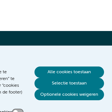
Verwijzen & diagnostiek
e te
Alle cookies toestaan
ren" te
Selectie toestaan
r "cookies
n de footer)
Optionele cookies weigeren