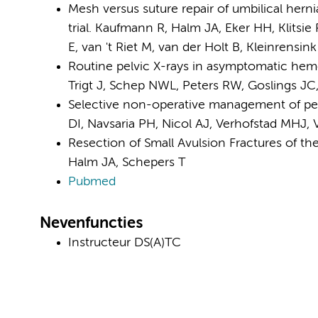
Mesh versus suture repair of umbilical herni
trial. Kaufmann R, Halm JA, Eker HH, Klitsi
E, van 't Riet M, van der Holt B, Kleinrensin
Routine pelvic X-rays in asymptomatic hemo
Trigt J, Schep NWL, Peters RW, Goslings JC
Selective non-operative management of pen
DI, Navsaria PH, Nicol AJ, Verhofstad MHJ,
Resection of Small Avulsion Fractures of th
Halm JA, Schepers T
Pubmed
Nevenfuncties
Instructeur DS(A)TC