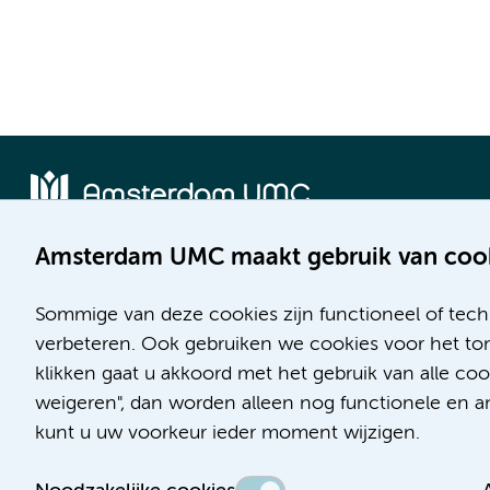
Amsterdam UMC maakt gebruik van coo
Locatie AMC
Locatie VUmc
Meibergdreef 9
De Boelelaan 1117
Sommige van deze cookies zijn functioneel of tech
1105 AZ Amsterdam
1081 HV Amsterdam
verbeteren. Ook gebruiken we cookies voor het ton
klikken gaat u akkoord met het gebruik van alle c
Telefoon:
Telefoon:
weigeren", dan worden alleen nog functionele en ana
(020) 566 9111
(020) 444 4444
kunt u uw voorkeur ieder moment wijzigen.
Route en parkeren
Route en parkeren