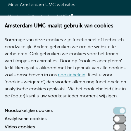
Meer Amsterdam UMC websites:
Werken bij Amsterdam UMC
Over Amsterdam UMC
Amsterdam UMC maakt gebruik van cookies
Nieuws
Research
Sommige van deze cookies zijn functioneel of technisch
Educatie locatie AMC
noodzakelijk. Andere gebruiken we om de website te
Educatie locatie VUmc
verbeteren. Ook gebruiken we cookies voor het tonen
van filmpjes en animaties. Door op "cookies accepteren"
te klikken gaat u akkoord met het gebruik van alle cookies
zoals omschreven in ons
cookiebeleid
. Kiest u voor
Verwijzen & diagnostiek
"cookies weigeren", dan worden alleen nog functionele en
analytische cookies geplaatst. Via het cookiebeleid (link in
de footer) kunt u uw voorkeur ieder moment wijzigen.
Noodzakelijke cookies
Toegankelijkheidsverklaring
Analytische cookies
Responsible disclosure
Video cookies
Algemene privacyverklaring