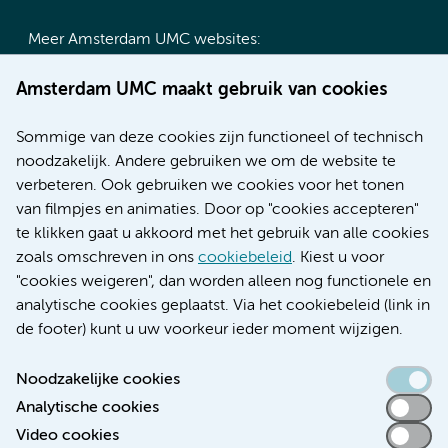
Meer Amsterdam UMC websites:
Werken bij Amsterdam UMC
Amsterdam UMC maakt gebruik van cookies
Over Amsterdam UMC
Nieuws
Sommige van deze cookies zijn functioneel of technisch
Research
noodzakelijk. Andere gebruiken we om de website te
Educatie locatie AMC
verbeteren. Ook gebruiken we cookies voor het tonen
Educatie locatie VUmc
van filmpjes en animaties. Door op "cookies accepteren"
te klikken gaat u akkoord met het gebruik van alle cookies
zoals omschreven in ons
cookiebeleid
. Kiest u voor
"cookies weigeren", dan worden alleen nog functionele en
Verwijzen & diagnostiek
analytische cookies geplaatst. Via het cookiebeleid (link in
de footer) kunt u uw voorkeur ieder moment wijzigen.
Noodzakelijke cookies
Analytische cookies
Toegankelijkheidsverklaring
Video cookies
Responsible disclosure