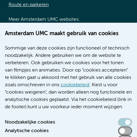
Route en parkeren
Meer Amsterdam UMC websites:
Werken bij Amsterdam UMC
Amsterdam UMC maakt gebruik van cookies
Over Amsterdam UMC
Nieuws
Sommige van deze cookies zijn functioneel of technisch
Research
noodzakelijk. Andere gebruiken we om de website te
Educatie locatie AMC
verbeteren. Ook gebruiken we cookies voor het tonen
Educatie locatie VUmc
van filmpjes en animaties. Door op "cookies accepteren"
te klikken gaat u akkoord met het gebruik van alle cookies
zoals omschreven in ons
cookiebeleid
. Kiest u voor
"cookies weigeren", dan worden alleen nog functionele en
Verwijzen & diagnostiek
analytische cookies geplaatst. Via het cookiebeleid (link in
de footer) kunt u uw voorkeur ieder moment wijzigen.
Noodzakelijke cookies
Analytische cookies
Toegankelijkheidsverklaring