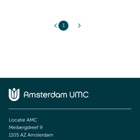
1
Locatie AMC
Meibergdreef 9
1105 AZ Amsterdam