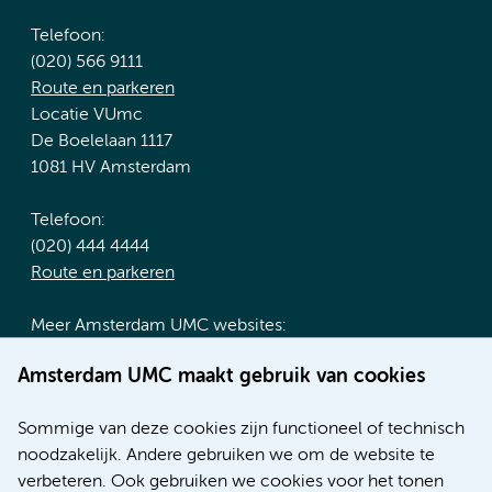
Telefoon:
(020) 566 9111
Route en parkeren
Locatie VUmc
De Boelelaan 1117
1081 HV Amsterdam
Telefoon:
(020) 444 4444
Route en parkeren
Meer Amsterdam UMC websites:
Werken bij Amsterdam UMC
Amsterdam UMC maakt gebruik van cookies
Over Amsterdam UMC
Nieuws
Sommige van deze cookies zijn functioneel of technisch
Research
noodzakelijk. Andere gebruiken we om de website te
Educatie locatie AMC
verbeteren. Ook gebruiken we cookies voor het tonen