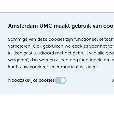
Amsterdam UMC maakt gebruik van coo
Sommige van deze cookies zijn functioneel of tech
verbeteren. Ook gebruiken we cookies voor het ton
klikken gaat u akkoord met het gebruik van alle c
Locatie AMC
Locatie VUmc
weigeren", dan worden alleen nog functionele en ana
Meibergdreef 9
De Boelelaan 1117
kunt u uw voorkeur ieder moment wijzigen.
1105 AZ Amsterdam
1081 HV Amsterdam
Noodzakelijke cookies
Telefoon:
Telefoon:
(020) 566 9111
(020) 444 4444
Route en parkeren
Route en parkeren