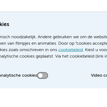
kies
nisch noodzakelijk. Andere gebruiken we om de websit
en van filmpjes en animaties. Door op "cookies accepte
ookies zoals omschreven in ons
cookiebeleid
. Kiest u voo
Meer Amsterdam UMC websites:
lytische cookies geplaatst. Via het cookiebeleid (link i
Werken bij Amsterdam UMC
Over Amsterdam UMC
Nieuws
Analytische cookies
Video c
Research
Educatie locatie AMC
Educatie locatie VUmc