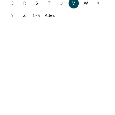
Q
R
S
T
U
V
W
X
Y
Z
0-9
Alles