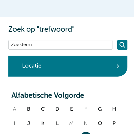
Zoek op "trefwoord"
Locatie
Alfabetische Volgorde
A
B
C
D
E
F
G
H
I
J
K
L
M
N
O
P