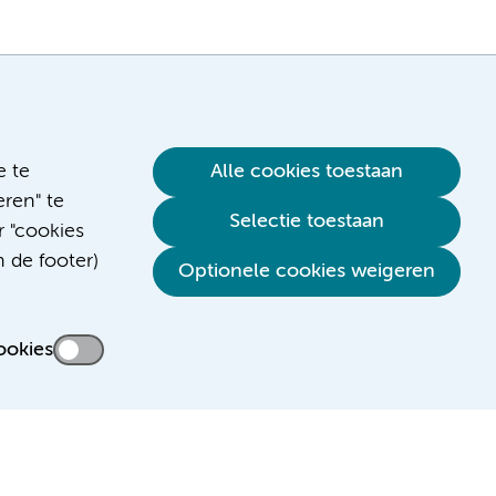
e te
Alle cookies toestaan
ren" te
Selectie toestaan
r "cookies
n de footer)
Verwijzen & diagnostiek
Optionele cookies weigeren
ookies