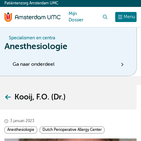
Patiëntenzorg Amsterdam UMC
content
Mijn
Zoek
Menu
Dossier
Specialismen en centra
Anesthesiologie
Ga naar onderdeel
Kooij, F.O. (Dr.)
3 januari 2023
Anesthesiologie
Dutch Perioperative Allergy Center