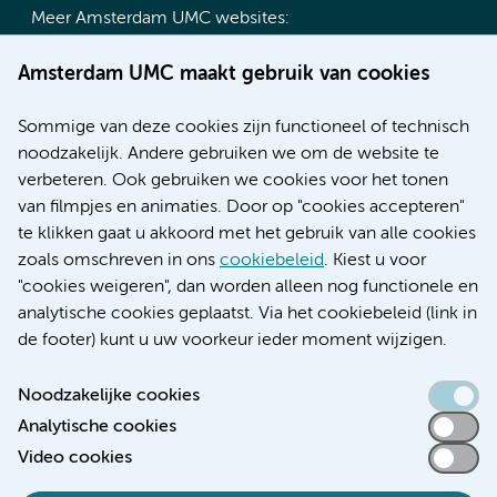
Meer Amsterdam UMC websites:
Werken bij Amsterdam UMC
Amsterdam UMC maakt gebruik van cookies
Over Amsterdam UMC
Nieuws
Sommige van deze cookies zijn functioneel of technisch
Research
noodzakelijk. Andere gebruiken we om de website te
Educatie locatie AMC
verbeteren. Ook gebruiken we cookies voor het tonen
Educatie locatie VUmc
van filmpjes en animaties. Door op "cookies accepteren"
te klikken gaat u akkoord met het gebruik van alle cookies
zoals omschreven in ons
cookiebeleid
. Kiest u voor
"cookies weigeren", dan worden alleen nog functionele en
Verwijzen & diagnostiek
analytische cookies geplaatst. Via het cookiebeleid (link in
de footer) kunt u uw voorkeur ieder moment wijzigen.
Noodzakelijke cookies
Analytische cookies
Toegankelijkheidsverklaring
Video cookies
Responsible disclosure
Algemene privacyverklaring