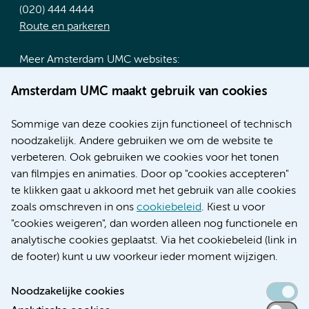
(020) 444 4444
Route en parkeren
Meer Amsterdam UMC websites:
Werken bij Amsterdam UMC
Amsterdam UMC maakt gebruik van cookies
Over Amsterdam UMC
Nieuws
Sommige van deze cookies zijn functioneel of technisch
Research
noodzakelijk. Andere gebruiken we om de website te
Educatie locatie AMC
verbeteren. Ook gebruiken we cookies voor het tonen
Educatie locatie VUmc
van filmpjes en animaties. Door op "cookies accepteren"
te klikken gaat u akkoord met het gebruik van alle cookies
zoals omschreven in ons
cookiebeleid
. Kiest u voor
"cookies weigeren", dan worden alleen nog functionele en
Verwijzen & diagnostiek
analytische cookies geplaatst. Via het cookiebeleid (link in
de footer) kunt u uw voorkeur ieder moment wijzigen.
Noodzakelijke cookies