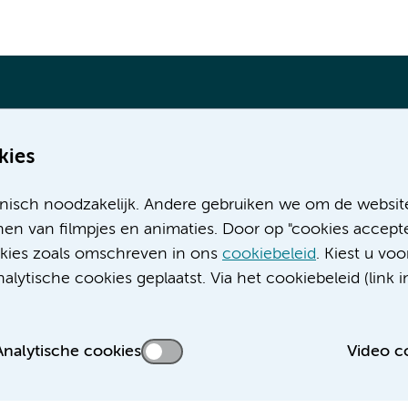
kies
Meer Amsterdam UMC websites:
nisch noodzakelijk. Andere gebruiken we om de websit
Werken bij Amsterdam UMC
en van filmpjes en animaties. Door op "cookies accepte
Over Amsterdam UMC
ookies zoals omschreven in ons
cookiebeleid
. Kiest u voo
Nieuws
lytische cookies geplaatst. Via het cookiebeleid (link i
Research
Educatie locatie AMC
Educatie locatie VUmc
Analytische cookies
Video c
 privacyverklaring
Cookieverklaring
Disclaimer
Colofon