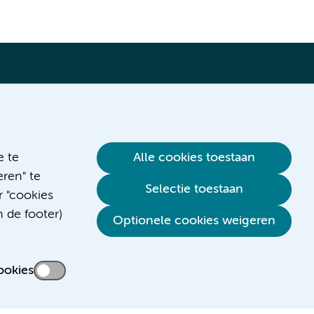
Verwijzen & diagnostiek
e te
Alle cookies toestaan
ren" te
Selectie toestaan
r "cookies
n de footer)
Optionele cookies weigeren
ookies