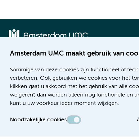
Amsterdam UMC maakt gebruik van coo
Locatie AMC
Locatie VUmc
Meibergdreef 9
De Boelelaan 1117
Sommige van deze cookies zijn functioneel of tech
1105 AZ Amsterdam
1081 HV Amsterdam
verbeteren. Ook gebruiken we cookies voor het ton
klikken gaat u akkoord met het gebruik van alle c
Telefoon:
Telefoon:
weigeren", dan worden alleen nog functionele en ana
(020) 566 9111
(020) 444 4444
kunt u uw voorkeur ieder moment wijzigen.
Route en parkeren
Route en parkeren
Noodzakelijke cookies
Toegankelijkheidsverklaring
Responsible disclosure
Algemene