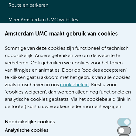
Route en parkeren
Meer Amsterdam UMC websites:
Werken bij Amsterdam UMC
Amsterdam UMC maakt gebruik van cookies
Over Amsterdam UMC
Nieuws
Sommige van deze cookies zijn functioneel of technisch
Research
noodzakelijk. Andere gebruiken we om de website te
Educatie locatie AMC
verbeteren. Ook gebruiken we cookies voor het tonen
Educatie locatie VUmc
van filmpjes en animaties. Door op "cookies accepteren"
te klikken gaat u akkoord met het gebruik van alle cookies
zoals omschreven in ons
cookiebeleid
. Kiest u voor
"cookies weigeren", dan worden alleen nog functionele en
Verwijzen & diagnostiek
analytische cookies geplaatst. Via het cookiebeleid (link in
de footer) kunt u uw voorkeur ieder moment wijzigen.
Noodzakelijke cookies
Analytische cookies
Toegankelijkheidsverklaring