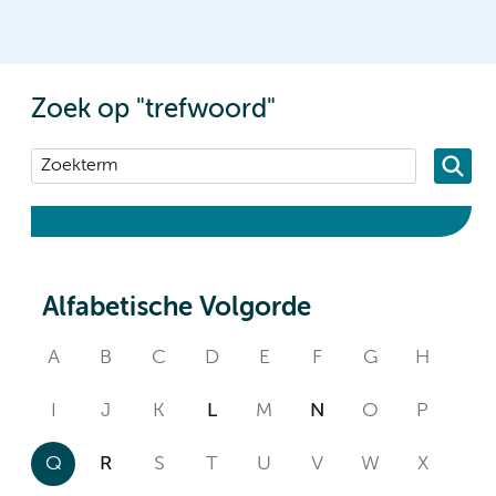
Zoek op "trefwoord"
Alfabetische Volgorde
A
B
C
D
E
F
G
H
I
J
K
L
M
N
O
P
Q
R
S
T
U
V
W
X