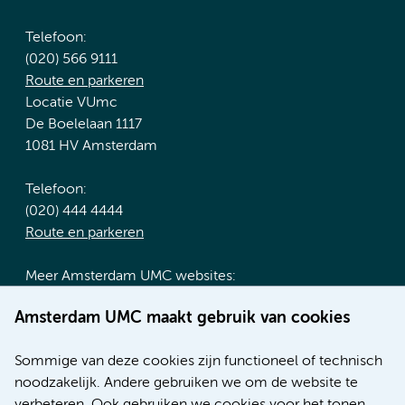
Telefoon:
(020) 566 9111
Route en parkeren
Locatie VUmc
De Boelelaan 1117
1081 HV Amsterdam
Telefoon:
(020) 444 4444
Route en parkeren
Meer Amsterdam UMC websites:
Werken bij Amsterdam UMC
Amsterdam UMC maakt gebruik van cookies
Over Amsterdam UMC
Nieuws
Sommige van deze cookies zijn functioneel of technisch
Research
noodzakelijk. Andere gebruiken we om de website te
Educatie locatie AMC