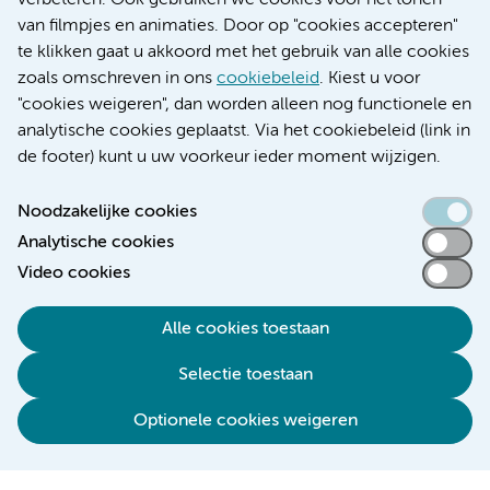
verbeteren. Ook gebruiken we cookies voor het tonen
Educatie locatie VUmc
van filmpjes en animaties. Door op "cookies accepteren"
te klikken gaat u akkoord met het gebruik van alle cookies
zoals omschreven in ons
cookiebeleid
. Kiest u voor
"cookies weigeren", dan worden alleen nog functionele en
Verwijzen & diagnostiek
analytische cookies geplaatst. Via het cookiebeleid (link in
de footer) kunt u uw voorkeur ieder moment wijzigen.
Noodzakelijke cookies
Analytische cookies
Toegankelijkheidsverklaring
Video cookies
Responsible disclosure
Algemene privacyverklaring
Alle cookies toestaan
Cookieverklaring
Selectie toestaan
Disclaimer
Colofon
Optionele cookies weigeren