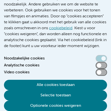
Research
noodzakelijk. Andere gebruiken we om de website te
Educatie locatie AMC
verbeteren. Ook gebruiken we cookies voor het tonen
Educatie locatie VUmc
van filmpjes en animaties. Door op "cookies accepteren"
te klikken gaat u akkoord met het gebruik van alle cookies
zoals omschreven in ons
cookiebeleid
. Kiest u voor
"cookies weigeren", dan worden alleen nog functionele en
Verwijzen & diagnostiek
analytische cookies geplaatst. Via het cookiebeleid (link in
de footer) kunt u uw voorkeur ieder moment wijzigen.
Noodzakelijke cookies
Analytische cookies
Toegankelijkheidsverklaring
Video cookies
Responsible disclosure
Algemene privacyverklaring
Alle cookies toestaan
Cookieverklaring
Selectie toestaan
Disclaimer
Colofon
Optionele cookies weigeren