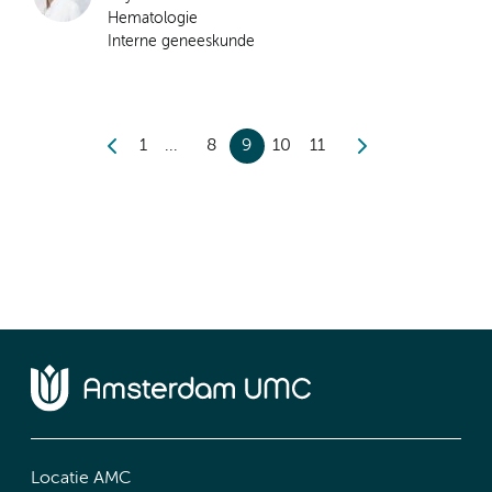
Hematologie
Interne geneeskunde
1
8
9
10
11
Locatie AMC