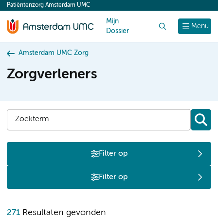
Patiëntenzorg Amsterdam UMC
content
Mijn
Zoek
Menu
Dossier
Amsterdam UMC Zorg
Zorgverleners
Filter op
Filter op
271
Resultaten gevonden