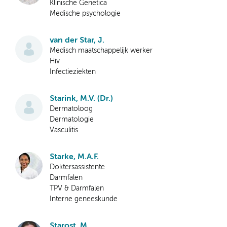
Klinische Genetica
Medische psychologie
van der Star, J.
Medisch maatschappelijk werker
Hiv
Infectieziekten
Starink, M.V. (Dr.)
Dermatoloog
Dermatologie
Vasculitis
Starke, M.A.F.
Doktersassistente
Darmfalen
TPV & Darmfalen
Interne geneeskunde
Starost, M.