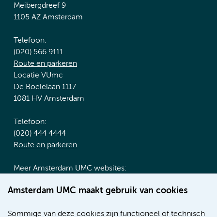
Meibergdreef 9
1105 AZ Amsterdam
Telefoon:
(020) 566 9111
Route en parkeren
Locatie VUmc
De Boelelaan 1117
1081 HV Amsterdam
Telefoon:
(020) 444 4444
Route en parkeren
Meer Amsterdam UMC websites:
Werken bij Amsterdam UMC
Amsterdam UMC maakt gebruik van cookies
Over Amsterdam UMC
Nieuws
Sommige van deze cookies zijn functioneel of technisch