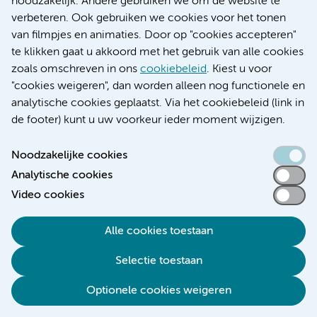
noodzakelijk. Andere gebruiken we om de website te
Educatie locatie AMC
verbeteren. Ook gebruiken we cookies voor het tonen
Educatie locatie VUmc
van filmpjes en animaties. Door op "cookies accepteren"
te klikken gaat u akkoord met het gebruik van alle cookies
zoals omschreven in ons
cookiebeleid
. Kiest u voor
"cookies weigeren", dan worden alleen nog functionele en
Verwijzen & diagnostiek
analytische cookies geplaatst. Via het cookiebeleid (link in
de footer) kunt u uw voorkeur ieder moment wijzigen.
Noodzakelijke cookies
Analytische cookies
Toegankelijkheidsverklaring
Video cookies
Responsible disclosure
Algemene privacyverklaring
Alle cookies toestaan
Cookieverklaring
Selectie toestaan
Disclaimer
Colofon
Optionele cookies weigeren