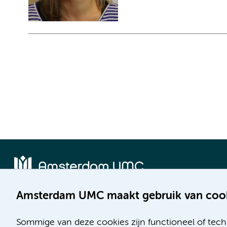
Amsterdam UMC maakt gebruik van coo
Locatie AMC
Locatie VUmc
Meibergdreef 9
De Boelelaan 1117
Sommige van deze cookies zijn functioneel of tech