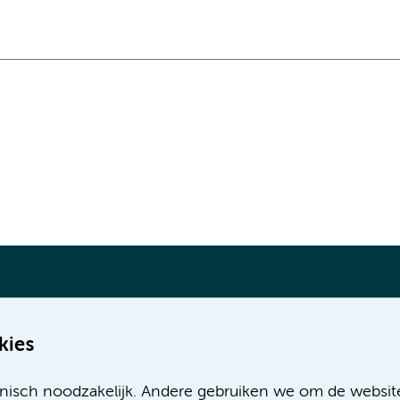
kies
Meer Amsterdam UMC websites:
nisch noodzakelijk. Andere gebruiken we om de websit