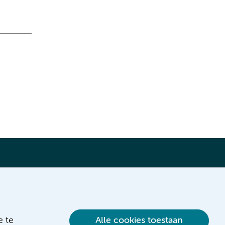
Verwijzen & diagnostiek
e te
Alle cookies toestaan