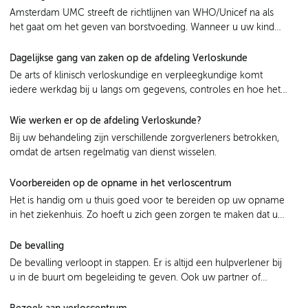
Amsterdam UMC streeft de richtlijnen van WHO/Unicef na als
het gaat om het geven van borstvoeding. Wanneer u uw kind
borstvoeding wilt geven, stimuleren/ondersteunen wij u hierbij.
Dagelijkse gang van zaken op de afdeling Verloskunde
De arts of klinisch verloskundige en verpleegkundige komt
iedere werkdag bij u langs om gegevens, controles en hoe het
gaat te bespreken en zo nodig het behandelplan aan te passen.
Wie werken er op de afdeling Verloskunde?
Bij uw behandeling zijn verschillende zorgverleners betrokken,
omdat de artsen regelmatig van dienst wisselen.
Voorbereiden op de opname in het verloscentrum
Het is handig om u thuis goed voor te bereiden op uw opname
in het ziekenhuis. Zo hoeft u zich geen zorgen te maken dat u
iets bent vergeten. Wij brengen u graag een overzicht van alles
waar u thuis al aan zou kunnen denken.
De bevalling
De bevalling verloopt in stappen. Er is altijd een hulpverlener bij
u in de buurt om begeleiding te geven. Ook uw partner of
iemand anders die dichtbij u staat, kan een rol spelen.