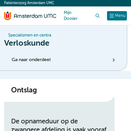
Patiëntenzorg Amsterdam UMC
content
Mijn
Zoek
Menu
Dossier
Specialismen en centra
Verloskunde
Ga naar onderdeel
Ontslag
De opnameduur op de
zwangere afdeling is vaak vooraf