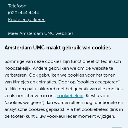
Telefoon:
(020) 444 4444
Route en parkeren
Meer Amsterdam UMC websites:
Werken bij Amsterdam UMC
Amsterdam UMC maakt gebruik van cookies
Over Amsterdam UMC
Nieuws
Sommige van deze cookies zijn functioneel of technisch
Research
noodzakelijk. Andere gebruiken we om de website te
Educatie locatie AMC
verbeteren. Ook gebruiken we cookies voor het tonen
Educatie locatie VUmc
van filmpjes en animaties. Door op "cookies accepteren"
te klikken gaat u akkoord met het gebruik van alle cookies
zoals omschreven in ons
cookiebeleid
. Kiest u voor
"cookies weigeren", dan worden alleen nog functionele en
Verwijzen & diagnostiek
analytische cookies geplaatst. Via het cookiebeleid (link in
de footer) kunt u uw voorkeur ieder moment wijzigen.