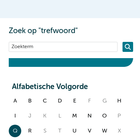
Zoek op "trefwoord"
Alfabetische Volgorde
A
B
C
D
E
F
G
H
I
J
K
L
M
N
O
P
Q
R
S
T
U
V
W
X