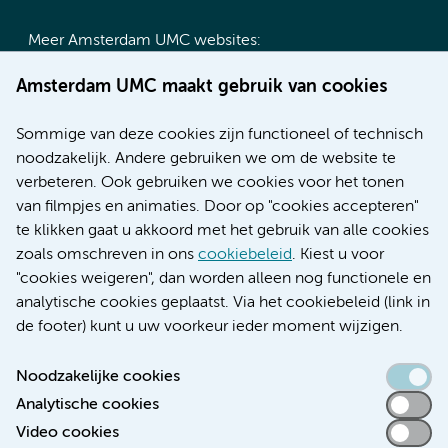
Meer Amsterdam UMC websites:
Werken bij Amsterdam UMC
Amsterdam UMC maakt gebruik van cookies
Over Amsterdam UMC
Nieuws
Sommige van deze cookies zijn functioneel of technisch
Research
noodzakelijk. Andere gebruiken we om de website te
Educatie locatie AMC
verbeteren. Ook gebruiken we cookies voor het tonen
Educatie locatie VUmc
van filmpjes en animaties. Door op "cookies accepteren"
te klikken gaat u akkoord met het gebruik van alle cookies
zoals omschreven in ons
cookiebeleid
. Kiest u voor
"cookies weigeren", dan worden alleen nog functionele en
Verwijzen & diagnostiek
analytische cookies geplaatst. Via het cookiebeleid (link in
de footer) kunt u uw voorkeur ieder moment wijzigen.
Noodzakelijke cookies
Analytische cookies
Toegankelijkheidsverklaring
Video cookies
Responsible disclosure