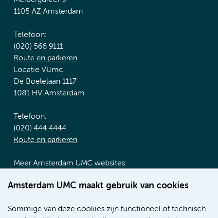
1105 AZ Amsterdam
Telefoon:
(020) 566 9111
Route en parkeren
Locatie VUmc
De Boelelaan 1117
1081 HV Amsterdam
Telefoon:
(020) 444 4444
Route en parkeren
Meer Amsterdam UMC websites:
Werken bij Amsterdam UMC
Amsterdam UMC maakt gebruik van cookies
Over Amsterdam UMC
Nieuws
Sommige van deze cookies zijn functioneel of technisch
Research