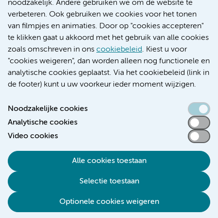
noodzakelijk. Andere gebruiken we om de website te
Educatie locatie AMC
verbeteren. Ook gebruiken we cookies voor het tonen
Educatie locatie VUmc
van filmpjes en animaties. Door op "cookies accepteren"
te klikken gaat u akkoord met het gebruik van alle cookies
zoals omschreven in ons
cookiebeleid
. Kiest u voor
"cookies weigeren", dan worden alleen nog functionele en
Verwijzen & diagnostiek
analytische cookies geplaatst. Via het cookiebeleid (link in
de footer) kunt u uw voorkeur ieder moment wijzigen.
Noodzakelijke cookies
Analytische cookies
Toegankelijkheidsverklaring
Video cookies
Responsible disclosure
Algemene privacyverklaring
Alle cookies toestaan
Cookieverklaring
Selectie toestaan
Disclaimer
Colofon
Optionele cookies weigeren