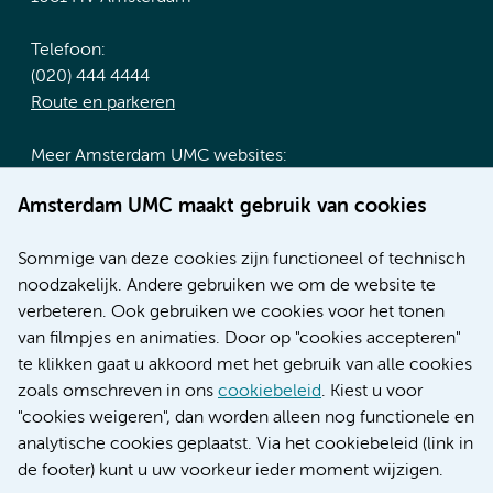
Telefoon:
(020) 444 4444
Route en parkeren
Meer Amsterdam UMC websites:
Werken bij Amsterdam UMC
Amsterdam UMC maakt gebruik van cookies
Over Amsterdam UMC
Nieuws
Sommige van deze cookies zijn functioneel of technisch
Research
noodzakelijk. Andere gebruiken we om de website te
Educatie locatie AMC
verbeteren. Ook gebruiken we cookies voor het tonen
Educatie locatie VUmc
van filmpjes en animaties. Door op "cookies accepteren"
te klikken gaat u akkoord met het gebruik van alle cookies
zoals omschreven in ons
cookiebeleid
. Kiest u voor
"cookies weigeren", dan worden alleen nog functionele en
Verwijzen & diagnostiek
analytische cookies geplaatst. Via het cookiebeleid (link in
de footer) kunt u uw voorkeur ieder moment wijzigen.