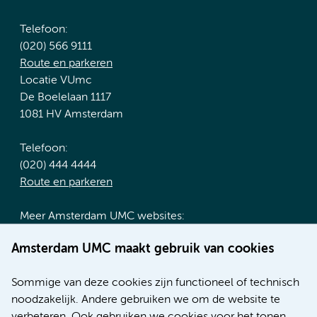
Telefoon:
(020) 566 9111
Route en parkeren
Locatie VUmc
De Boelelaan 1117
1081 HV Amsterdam
Telefoon:
(020) 444 4444
Route en parkeren
Meer Amsterdam UMC websites:
Werken bij Amsterdam UMC
Amsterdam UMC maakt gebruik van cookies
Over Amsterdam UMC
Nieuws
Sommige van deze cookies zijn functioneel of technisch
Research
noodzakelijk. Andere gebruiken we om de website te
Educatie locatie AMC