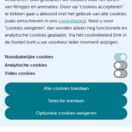
verbeteren. Ook gebruiken we cookies voor het tonen
Educatie locatie VUmc
van filmpjes en animaties. Door op "cookies accepteren"
te klikken gaat u akkoord met het gebruik van alle cookies
zoals omschreven in ons
cookiebeleid
. Kiest u voor
"cookies weigeren", dan worden alleen nog functionele en
Verwijzen & diagnostiek
analytische cookies geplaatst. Via het cookiebeleid (link in
de footer) kunt u uw voorkeur ieder moment wijzigen.
Noodzakelijke cookies
Analytische cookies
Toegankelijkheidsverklaring
Video cookies
Responsible disclosure
Algemene privacyverklaring
Alle cookies toestaan
Cookieverklaring
Selectie toestaan
Disclaimer
Colofon
Optionele cookies weigeren