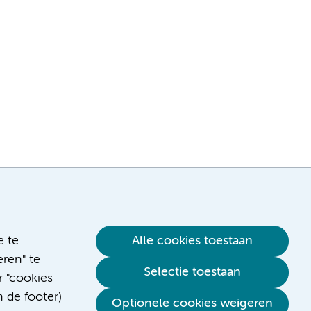
e te
Alle cookies toestaan
ren" te
Selectie toestaan
r "cookies
n de footer)
Verwijzen & diagnostiek
Optionele cookies weigeren