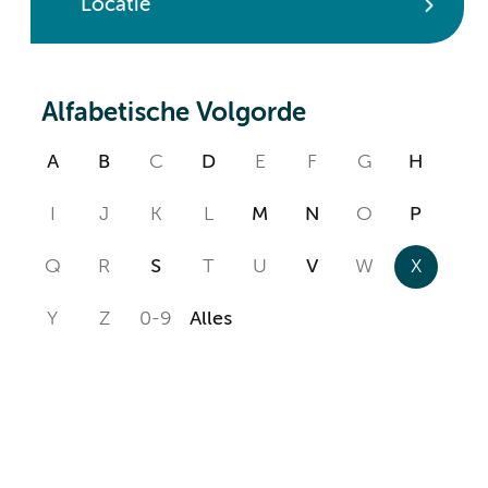
Locatie
Alfabetische Volgorde
A
B
C
D
E
F
G
H
I
J
K
L
M
N
O
P
Q
R
S
T
U
V
W
X
Y
Z
0-9
Alles