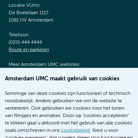
Locatie VUmc
De Boelelaan 1117
1081 HV Amsterdam
Telefoon:
(020) 444 4444
Route en parkeren
Meer Amsterdam UMC websites:
Werken bij Amsterdam UMC
Amsterdam UMC maakt gebruik van cookies
Over Amsterdam UMC
Nieuws
Sommige van deze cookies zijn functioneel of technisch
Research
noodzakelijk. Andere gebruiken we om de website te
Educatie locatie AMC
verbeteren. Ook gebruiken we cookies voor het tonen
Educatie locatie VUmc
van filmpjes en animaties. Door op "cookies accepteren"
te klikken gaat u akkoord met het gebruik van alle cookies
zoals omschreven in ons
cookiebeleid
. Kiest u voor