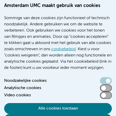
Werken bij Amsterdam UMC
Amsterdam UMC maakt gebruik van cookies
Over Amsterdam UMC
Nieuws
Sommige van deze cookies zijn functioneel of technisch
Research
noodzakelijk. Andere gebruiken we om de website te
Educatie locatie AMC
verbeteren. Ook gebruiken we cookies voor het tonen
Educatie locatie VUmc
van filmpjes en animaties. Door op "cookies accepteren"
te klikken gaat u akkoord met het gebruik van alle cookies
zoals omschreven in ons
cookiebeleid
. Kiest u voor
"cookies weigeren", dan worden alleen nog functionele en
Verwijzen & diagnostiek
analytische cookies geplaatst. Via het cookiebeleid (link in
de footer) kunt u uw voorkeur ieder moment wijzigen.
Noodzakelijke cookies
Analytische cookies
Toegankelijkheidsverklaring
Video cookies
Responsible disclosure
Algemene privacyverklaring
Alle cookies toestaan
Cookieverklaring