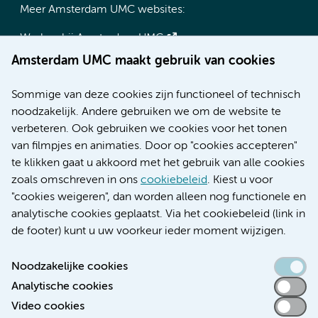
Meer Amsterdam UMC websites:
Werken bij Amsterdam UMC
Over Amsterdam UMC
Amsterdam UMC maakt gebruik van cookies
Nieuws
Research
Sommige van deze cookies zijn functioneel of technisch
Educatie locatie AMC
noodzakelijk. Andere gebruiken we om de website te
Educatie locatie VUmc
verbeteren. Ook gebruiken we cookies voor het tonen
van filmpjes en animaties. Door op "cookies accepteren"
te klikken gaat u akkoord met het gebruik van alle cookies
zoals omschreven in ons
cookiebeleid
. Kiest u voor
Verwijzen & diagnostiek
"cookies weigeren", dan worden alleen nog functionele en
analytische cookies geplaatst. Via het cookiebeleid (link in
de footer) kunt u uw voorkeur ieder moment wijzigen.
Noodzakelijke cookies
Toegankelijkheidsverklaring
Analytische cookies
Responsible disclosure
Video cookies
Algemene privacyverklaring