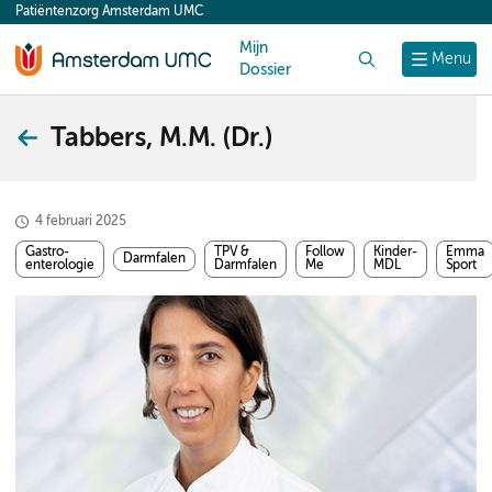
Patiëntenzorg Amsterdam UMC
content
Mijn
Zoek
Menu
Dossier
Tabbers, M.M. (Dr.)
4 februari 2025
Gastro-
TPV &
Follow
Kinder-
Emma
Darmfalen
enterologie
Darmfalen
Me
MDL
Sport