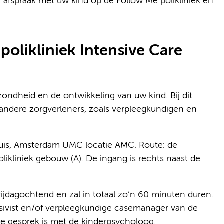
e afspraak met uw kind op de Follow Me polikliniek en
polikliniek Intensive Care
ndheid en de ontwikkeling van uw kind. Bij dit
andere zorgverleners, zoals verpleegkundigen en
enhuis, Amsterdam UMC locatie AMC. Route: de
olikliniek gebouw (A). De ingang is rechts naast de
vrijdagochtend en zal in totaal zo’n 60 minuten duren.
nsivist en/of verpleegkundige casemanager van de
de gesprek is met de kinderpsycholoog.