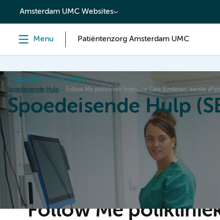
content
Amsterdam UMC Websites
Menu
Patiëntenzorg Amsterdam UMC
Specialismen en centra
Spoedeisende Hulp
Follow Me polikliniek Intensive Care Kinderen, eerste afsp
Spoedeisende Hulp (S
Home
Patiënteninformatie
Follow Me poliklinie