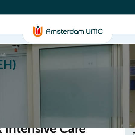
raak
EH)
k Intensive Care