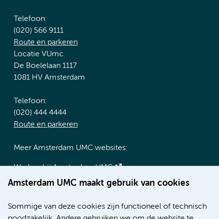
Telefoon:
(020) 566 9111
Route en parkeren
Locatie VUmc
De Boelelaan 1117
1081 HV Amsterdam
Telefoon:
(020) 444 4444
Route en parkeren
Meer Amsterdam UMC websites:
Werken bij Amsterdam UMC
Over Amsterdam UMC
Amsterdam UMC maakt gebruik van cookies
Nieuws
Research
Sommige van deze cookies zijn functioneel of technisch
Educatie locatie AMC
noodzakelijk. Andere gebruiken we om de website te