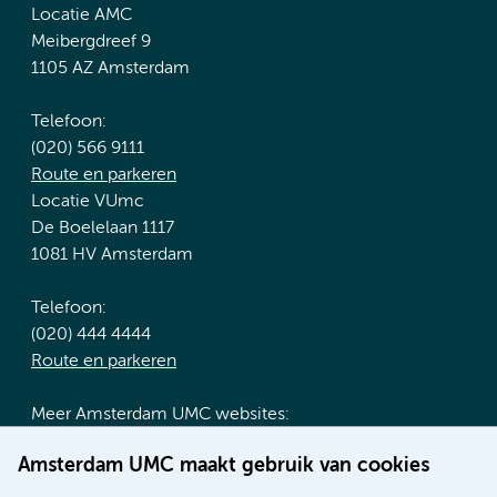
Locatie AMC
Meibergdreef 9
1105 AZ Amsterdam
Telefoon:
(020) 566 9111
Route en parkeren
Locatie VUmc
De Boelelaan 1117
1081 HV Amsterdam
Telefoon:
(020) 444 4444
Route en parkeren
Meer Amsterdam UMC websites:
Werken bij Amsterdam UMC
Amsterdam UMC maakt gebruik van cookies
Over Amsterdam UMC