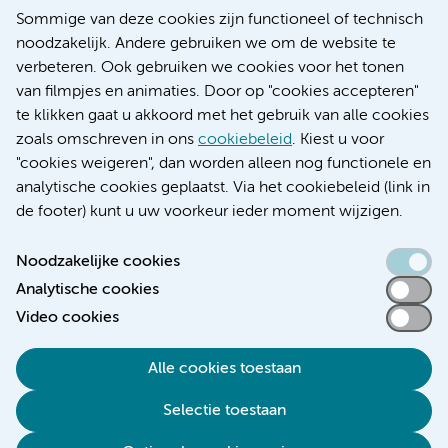
Nieuws
Sommige van deze cookies zijn functioneel of technisch
Research
noodzakelijk. Andere gebruiken we om de website te
Educatie locatie AMC
verbeteren. Ook gebruiken we cookies voor het tonen
Educatie locatie VUmc
van filmpjes en animaties. Door op "cookies accepteren"
te klikken gaat u akkoord met het gebruik van alle cookies
zoals omschreven in ons
cookiebeleid
. Kiest u voor
"cookies weigeren", dan worden alleen nog functionele en
Verwijzen & diagnostiek
analytische cookies geplaatst. Via het cookiebeleid (link in
de footer) kunt u uw voorkeur ieder moment wijzigen.
Noodzakelijke cookies
Analytische cookies
Toegankelijkheidsverklaring
Video cookies
Responsible disclosure
Algemene privacyverklaring
Alle cookies toestaan
Cookieverklaring
Selectie toestaan
Disclaimer
Colofon