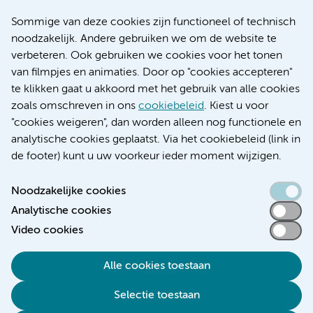
Over Amsterdam UMC
Nieuws
Sommige van deze cookies zijn functioneel of technisch
Research
noodzakelijk. Andere gebruiken we om de website te
Educatie locatie AMC
verbeteren. Ook gebruiken we cookies voor het tonen
Educatie locatie VUmc
van filmpjes en animaties. Door op "cookies accepteren"
te klikken gaat u akkoord met het gebruik van alle cookies
zoals omschreven in ons
cookiebeleid
. Kiest u voor
"cookies weigeren", dan worden alleen nog functionele en
Verwijzen & diagnostiek
analytische cookies geplaatst. Via het cookiebeleid (link in
de footer) kunt u uw voorkeur ieder moment wijzigen.
Noodzakelijke cookies
Analytische cookies
Toegankelijkheidsverklaring
Video cookies
Responsible disclosure
Algemene privacyverklaring
Alle cookies toestaan
Cookieverklaring
Selectie toestaan
Disclaimer