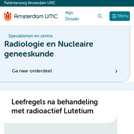
Patiëntenzorg Amsterdam UMC
content
Mijn
Zoek
Menu
Dossier
Specialismen en centra
Radiologie en Nucleaire
geneeskunde
Ga naar onderdeel
Leefregels na behandeling
met radioactief Lutetium