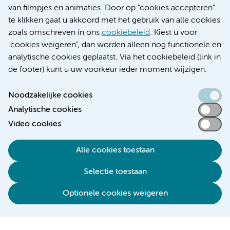
Educatie locatie VUmc
van filmpjes en animaties. Door op "cookies accepteren"
te klikken gaat u akkoord met het gebruik van alle cookies
zoals omschreven in ons
cookiebeleid
. Kiest u voor
"cookies weigeren", dan worden alleen nog functionele en
Verwijzen & diagnostiek
analytische cookies geplaatst. Via het cookiebeleid (link in
de footer) kunt u uw voorkeur ieder moment wijzigen.
Noodzakelijke cookies
Analytische cookies
Toegankelijkheidsverklaring
Video cookies
Responsible disclosure
Algemene privacyverklaring
Alle cookies toestaan
Cookieverklaring
Selectie toestaan
Disclaimer
Colofon
Optionele cookies weigeren