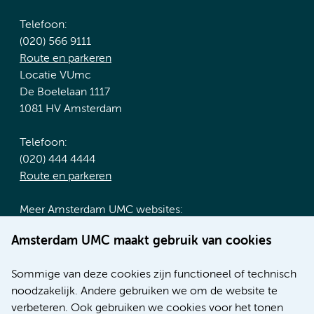
Telefoon:
(020) 566 9111
Route en parkeren
Locatie VUmc
De Boelelaan 1117
1081 HV Amsterdam
Telefoon:
(020) 444 4444
Route en parkeren
Meer Amsterdam UMC websites:
Werken bij Amsterdam UMC
Amsterdam UMC maakt gebruik van cookies
Over Amsterdam UMC
Nieuws
Sommige van deze cookies zijn functioneel of technisch
Research
noodzakelijk. Andere gebruiken we om de website te
Educatie locatie AMC
verbeteren. Ook gebruiken we cookies voor het tonen