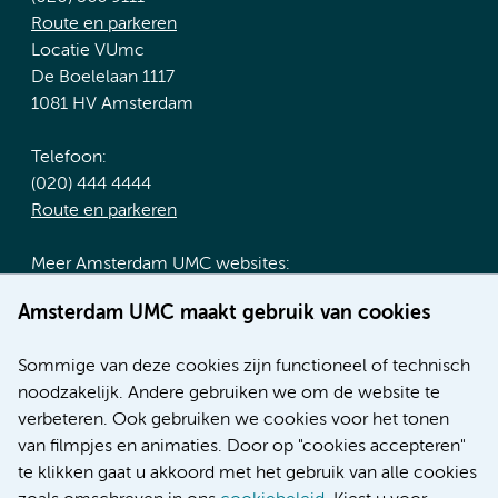
Route en parkeren
Locatie VUmc
De Boelelaan 1117
1081 HV Amsterdam
Telefoon:
(020) 444 4444
Route en parkeren
Meer Amsterdam UMC websites:
Werken bij Amsterdam UMC
Amsterdam UMC maakt gebruik van cookies
Over Amsterdam UMC
Nieuws
Sommige van deze cookies zijn functioneel of technisch
Research
noodzakelijk. Andere gebruiken we om de website te
Educatie locatie AMC
verbeteren. Ook gebruiken we cookies voor het tonen
Educatie locatie VUmc
van filmpjes en animaties. Door op "cookies accepteren"
te klikken gaat u akkoord met het gebruik van alle cookies