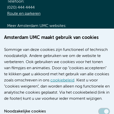
Telefoon:
(020) 444 4444
Route en parkeren
Meer Amsterdam UMC websites:
Werken bij Amsterdam UMC
Amsterdam UMC maakt gebruik van cookies
Over Amsterdam UMC
Nieuws
Sommige van deze cookies zijn functioneel of technisch
Research
noodzakelijk. Andere gebruiken we om de website te
Educatie locatie AMC
verbeteren. Ook gebruiken we cookies voor het tonen
Educatie locatie VUmc
van filmpjes en animaties. Door op "cookies accepteren"
te klikken gaat u akkoord met het gebruik van alle cookies
zoals omschreven in ons
cookiebeleid
. Kiest u voor
"cookies weigeren", dan worden alleen nog functionele en
Verwijzen & diagnostiek
analytische cookies geplaatst. Via het cookiebeleid (link in
de footer) kunt u uw voorkeur ieder moment wijzigen.
Noodzakelijke cookies