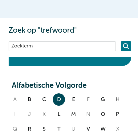
Zoek op "trefwoord"
Alfabetische Volgorde
A
B
C
D
E
F
G
H
I
J
K
L
M
N
O
P
Q
R
S
T
U
V
W
X