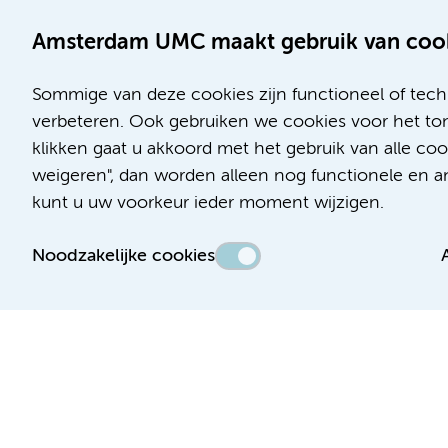
Amsterdam UMC maakt gebruik van coo
Sommige van deze cookies zijn functioneel of tech
verbeteren. Ook gebruiken we cookies voor het ton
klikken gaat u akkoord met het gebruik van alle c
Locatie AMC
Locatie VUmc
weigeren", dan worden alleen nog functionele en ana
Meibergdreef 9
De Boelelaan 1117
kunt u uw voorkeur ieder moment wijzigen.
1105 AZ Amsterdam
1081 HV Amsterdam
Noodzakelijke cookies
Telefoon:
Telefoon:
(020) 566 9111
(020) 444 4444
Route en parkeren
Route en parkeren
Toegankelijkheidsverklaring
Responsible disclosure
Algemene