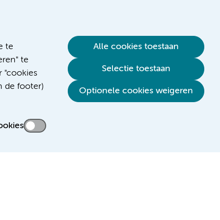
e te
Alle cookies toestaan
ren" te
Selectie toestaan
r "cookies
n de footer)
Verwijzen & diagnostiek
Optionele cookies weigeren
ookies