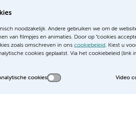
kies
nisch noodzakelijk. Andere gebruiken we om de websit
en van filmpjes en animaties. Door op "cookies accepte
ookies zoals omschreven in ons
cookiebeleid
. Kiest u voo
Meer Amsterdam UMC websites:
lytische cookies geplaatst. Via het cookiebeleid (link i
Werken bij Amsterdam UMC
Over Amsterdam UMC
Nieuws
Analytische cookies
Video c
Research
Educatie locatie AMC
Educatie locatie VUmc
 privacyverklaring
Cookieverklaring
Disclaimer
Colofon