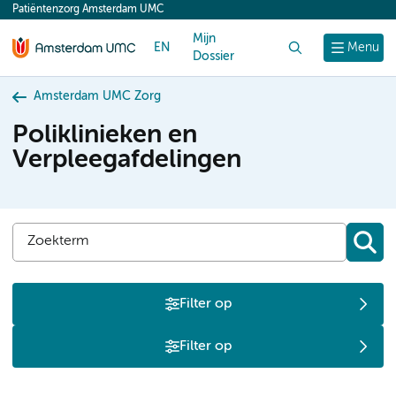
Patiëntenzorg Amsterdam UMC
content
Mijn
EN
Zoek
Menu
Dossier
Amsterdam UMC Zorg
Poliklinieken en
Verpleegafdelingen
Filter op
Filter op
P