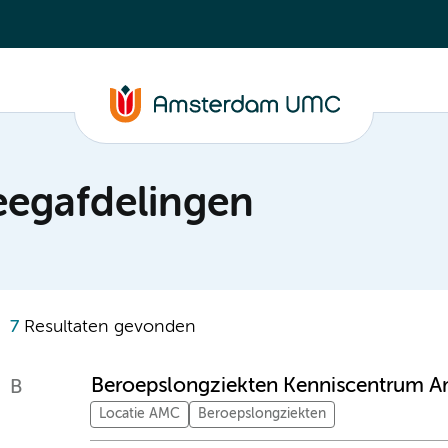
leegafdelingen
7
Resultaten gevonden
Beroepslongziekten Kenniscentrum Am
B
Locatie AMC
Beroepslongziekten