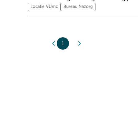
Locatie VUmc
Bureau Nazorg
1