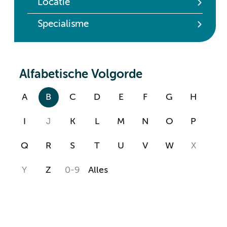
Locatie
Specialisme
Alfabetische Volgorde
A
B
C
D
E
F
G
H
I
J
K
L
M
N
O
P
Q
R
S
T
U
V
W
X
Y
Z
0-9
Alles