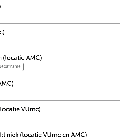
)
c)
n (locatie AMC)
loedafname
 AMC)
(locatie VUmc)
ikliniek (locatie VUmc en AMC)