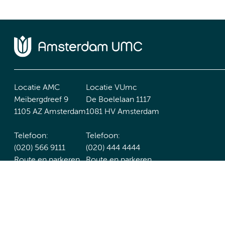
Locatie AMC
Locatie VUmc
Meibergdreef 9
De Boelelaan 1117
1105 AZ Amsterdam
1081 HV Amsterdam
Telefoon:
Telefoon:
(020) 566 9111
(020) 444 4444
Route en parkeren
Route en parkeren
Toegankelijkheidsverklaring
Responsible disclosure
Algemene